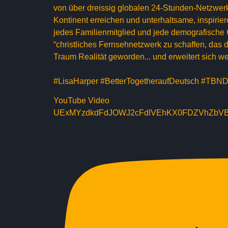
von über dreissig globalen 24-Stunden-Netzwe
Kontinent erreichen und unterhaltsame, inspir
jedes Familienmitglied und jede demografische 
“christliches Fernsehnetzwerk zu schaffen, das 
Traum Realität geworden... und erweitert sich we
#LisaHarper #BetterTogetheraufDeutsch #TBN
YouTube Video
UExMYzdkdFdJOWJ2cFdlVEhKX0FDZVhZbV