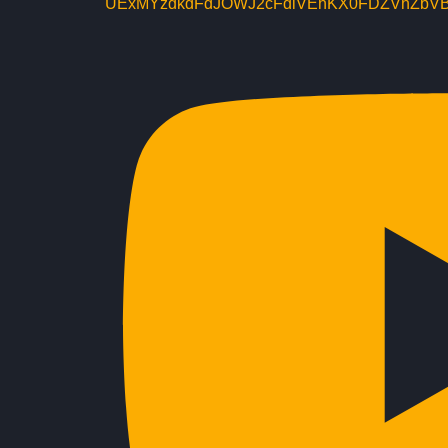
UExMYzdkdFdJOWJ2cFdlVEhKX0FDZVhZbV